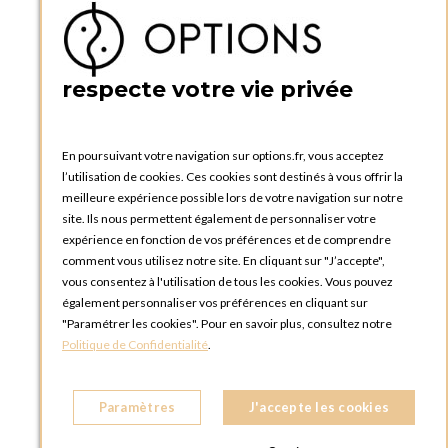
BOUTIQUE OPTIONS - PARIS 5E
5 quai de la tournelle
75005 Paris
respecte votre vie privée
FRANCE
Téléphone :
+33 1 58 30 81 63
En poursuivant votre navigation sur options.fr, vous acceptez
OPTIONS ROUEN
l’utilisation de cookies. Ces cookies sont destinés à vous offrir la
Rue du Clos Tellier
meilleure expérience possible lors de votre navigation sur notre
76800 Saint-Etienne-du-Rouvray
site. Ils nous permettent également de personnaliser votre
FRANCE
expérience en fonction de vos préférences et de comprendre
Téléphone :
+33 2 35 08 38 53
comment vous utilisez notre site. En cliquant sur "J’accepte",
vous consentez à l'utilisation de tous les cookies. Vous pouvez
OPTIONS TOULOUSE
également personnaliser vos préférences en cliquant sur
6 rue Gaye Marie, ZAC de Saint-Martin du Touch
"Paramétrer les cookies". Pour en savoir plus, consultez notre
31300 Toulouse
Politique de Confidentialité
.
FRANCE
Téléphone :
+33 5 34 25 11 00
Paramètres
J'accepte les cookies
OPTIONS MC
Eden Tower - 25 Boulevard de Belgique