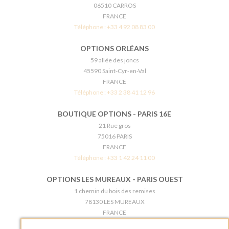
06510 CARROS
FRANCE
Téléphone :
+33 4 92 08 83 00
OPTIONS ORLÉANS
59 allée des joncs
45590 Saint-Cyr-en-Val
FRANCE
Téléphone :
+33 2 38 41 12 96
BOUTIQUE OPTIONS - PARIS 16E
21 Rue gros
75016 PARIS
FRANCE
Téléphone :
+33 1 42 24 11 00
OPTIONS LES MUREAUX - PARIS OUEST
1 chemin du bois des remises
78130 LES MUREAUX
FRANCE
Téléphone :
+33 1 34 92 20 00