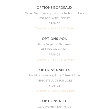
OPTIONS BORDEAUX
22 rue Saint Exupery, Parc d'activités des Lacs
33290 BLANQUEFORT
FRANCE
Téléphone :
+33 5 56 57 08 89
OPTIONS LYON
8 rue Fulgencio Gimenez
69120 Vaulx en Velin
FRANCE
Téléphone :
+33 4 78 42 49 64
OPTIONS NANTES
P.A. Maison Neuve, 2 rue Clément Ader
44980 STE LUCE SUR LOIRE
FRANCE
Téléphone :
+33 2 40 30 24 30
OPTIONS NICE
1ère avenue - 15ème rue