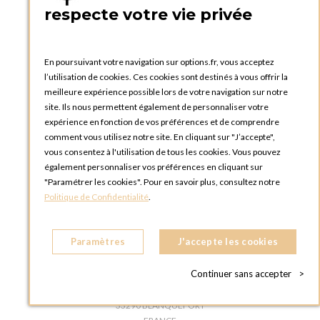
Créer un compte
respecte votre vie privée
PRATIQUE
Catalogues et bons de commande
En poursuivant votre navigation sur options.fr, vous acceptez
Blog Options
l’utilisation de cookies. Ces cookies sont destinés à vous offrir la
Tutoriels
meilleure expérience possible lors de votre navigation sur notre
site. Ils nous permettent également de personnaliser votre
expérience en fonction de vos préférences et de comprendre
comment vous utilisez notre site. En cliquant sur "J’accepte",
vous consentez à l'utilisation de tous les cookies. Vous pouvez
également personnaliser vos préférences en cliquant sur
OPTIONS AIX EN PROVENCE
"Paramétrer les cookies". Pour en savoir plus, consultez notre
Politique de Confidentialité
.
375, rue Mayor de Montricher, Pôle d'activités Aix Les Milles
13290 AIX-EN-PROVENCE
FRANCE
Paramètres
J'accepte les cookies
Téléphone :
+33 4 86 91 16 64
OPTIONS BORDEAUX
Continuer sans accepter
>
22 rue Saint Exupery, Parc d'activités des Lacs
33290 BLANQUEFORT