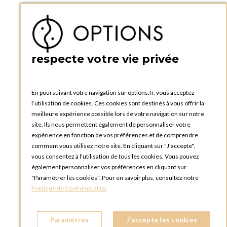
Téléphone :
+33 1 34 92 20 00
BOUTIQUE OPTIONS - PARIS 5E
5 quai de la tournelle
75005 Paris
respecte votre vie privée
FRANCE
Téléphone :
+33 1 58 30 81 63
En poursuivant votre navigation sur options.fr, vous acceptez
OPTIONS ROUEN
l’utilisation de cookies. Ces cookies sont destinés à vous offrir la
Rue du Clos Tellier
meilleure expérience possible lors de votre navigation sur notre
76800 Saint-Etienne-du-Rouvray
site. Ils nous permettent également de personnaliser votre
FRANCE
expérience en fonction de vos préférences et de comprendre
Téléphone :
+33 2 35 08 38 53
comment vous utilisez notre site. En cliquant sur "J’accepte",
vous consentez à l'utilisation de tous les cookies. Vous pouvez
OPTIONS TOULOUSE
également personnaliser vos préférences en cliquant sur
6 rue Gaye Marie, ZAC de Saint-Martin du Touch
"Paramétrer les cookies". Pour en savoir plus, consultez notre
31300 Toulouse
Politique de Confidentialité
.
FRANCE
Téléphone :
+33 5 34 25 11 00
Paramètres
J'accepte les cookies
OPTIONS MC