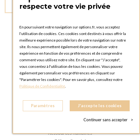
respecte votre vie privée
En poursuivant votre navigation sur options.fr, vous acceptez
l’utilisation de cookies. Ces cookies sont destinés à vous offrir la
meilleure expérience possible lors de votre navigation sur notre
site. Ils nous permettent également de personnaliser votre
expérience en fonction de vos préférences et de comprendre
A PROPOS
comment vous utilisez notre site. En cliquant sur "J’accepte",
Aide et FAQ
vous consentez à l'utilisation de tous les cookies. Vous pouvez
Plan du site
également personnaliser vos préférences en cliquant sur
Mentions légales
"Paramétrer les cookies". Pour en savoir plus, consultez notre
Politique de Confidentialité
.
Conditions générales de vente
Charte des données personnelles
Paramètres
J'accepte les cookies
LA MAISON OPTIONS
La Maison Options
Continuer sans accepter
>
Où nous trouver ?
Ressources humaines