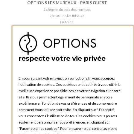
OPTIONS LES MUREAUX - PARIS OUEST
1 chemin du bois des remises
78130 LES MUREAUX
FRANCE
Téléphone :
+33 1 34 92 20 00
BOUTIQUE OPTIONS - PARIS 5E
5 quai de la tournelle
75005 Paris
respecte votre vie privée
FRANCE
Téléphone :
+33 1 58 30 81 63
En poursuivant votre navigation sur options.fr, vous acceptez
OPTIONS ROUEN
l’utilisation de cookies. Ces cookies sont destinés à vous offrir la
Rue du Clos Tellier
meilleure expérience possible lors de votre navigation sur notre
76800 Saint-Etienne-du-Rouvray
site. Ils nous permettent également de personnaliser votre
FRANCE
expérience en fonction de vos préférences et de comprendre
Téléphone :
+33 2 35 08 38 53
comment vous utilisez notre site. En cliquant sur "J’accepte",
vous consentez à l'utilisation de tous les cookies. Vous pouvez
OPTIONS TOULOUSE
également personnaliser vos préférences en cliquant sur
6 rue Gaye Marie, ZAC de Saint-Martin du Touch
"Paramétrer les cookies". Pour en savoir plus, consultez notre
31300 Toulouse