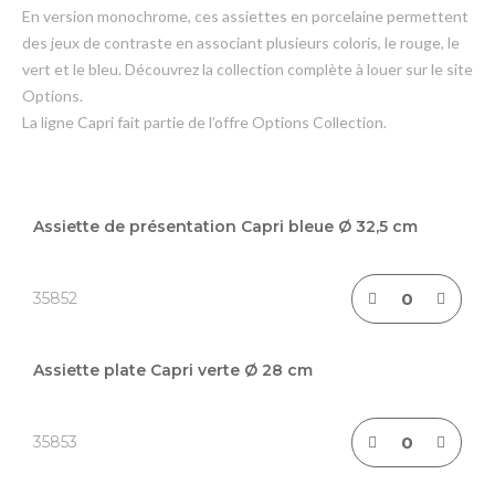
En version monochrome, ces assiettes en porcelaine permettent
des jeux de contraste en associant plusieurs coloris, le rouge, le
vert et le bleu. Découvrez la collection complète à louer sur le site
Options.
La ligne Capri fait partie de l’offre Options Collection.
Articles
du
Assiette de présentation Capri bleue Ø 32,5 cm
produit
groupé
35852
Assiette plate Capri verte Ø 28 cm
35853