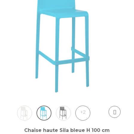
+2
Chaise haute Sila bleue H 100 cm