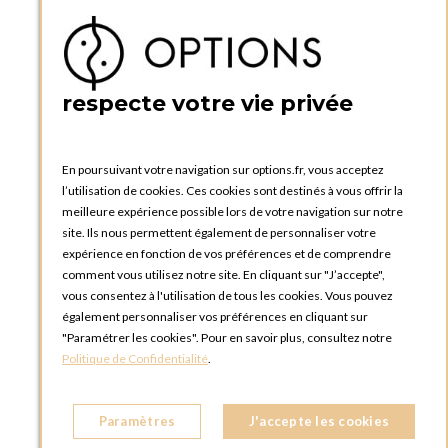
Téléphone :
+33 1 34 92 20 00
BOUTIQUE OPTIONS - PARIS 5E
5 quai de la tournelle
75005 Paris
respecte votre vie privée
FRANCE
Téléphone :
+33 1 58 30 81 63
En poursuivant votre navigation sur options.fr, vous acceptez
OPTIONS ROUEN
l’utilisation de cookies. Ces cookies sont destinés à vous offrir la
Rue du Clos Tellier
meilleure expérience possible lors de votre navigation sur notre
76800 Saint-Etienne-du-Rouvray
site. Ils nous permettent également de personnaliser votre
FRANCE
expérience en fonction de vos préférences et de comprendre
Téléphone :
+33 2 35 08 38 53
comment vous utilisez notre site. En cliquant sur "J’accepte",
vous consentez à l'utilisation de tous les cookies. Vous pouvez
OPTIONS TOULOUSE
également personnaliser vos préférences en cliquant sur
6 rue Gaye Marie, ZAC de Saint-Martin du Touch
"Paramétrer les cookies". Pour en savoir plus, consultez notre
31300 Toulouse
Politique de Confidentialité
.
FRANCE
Téléphone :
+33 5 34 25 11 00
Paramètres
J'accepte les cookies
OPTIONS MC