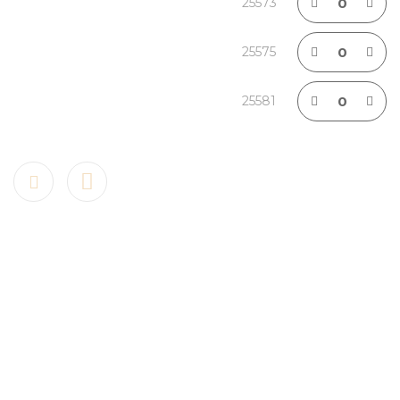
25573
25575
25581