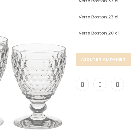
Verre Boston 33 cl
du
produit
Verre Boston 23 cl
groupé
Verre Boston 20 cl
AJOUTER AU PANIER