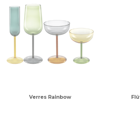
Verres Rainbow
Flû