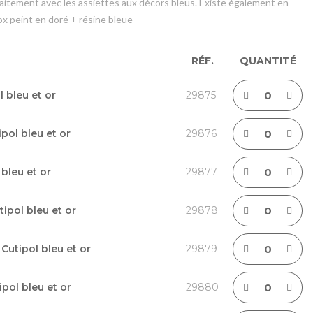
arfaitement avec les assiettes aux décors bleus. Existe également en
nox peint en doré + résine bleue
RÉF.
QUANTITÉ
 bleu et or
29875
pol bleu et or
29876
 bleu et or
29877
ipol bleu et or
29878
Cutipol bleu et or
29879
ipol bleu et or
29880