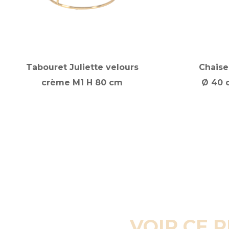
Tabouret Juliette velours
Chaise
crème M1 H 80 cm
Ø 40 
VOIR CE 