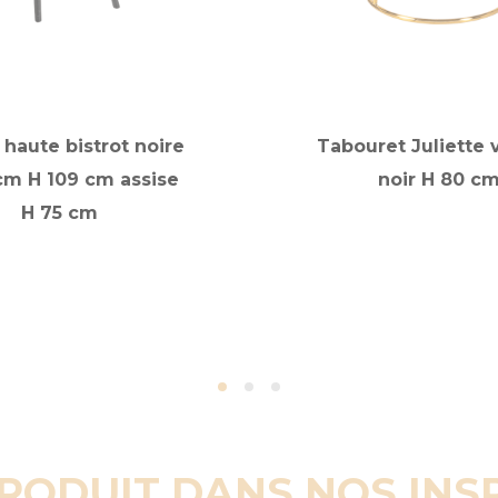
 haute bistrot noire
Tabouret Juliette 
cm H 109 cm assise
noir H 80 c
H 75 cm
PRODUIT DANS NOS INS