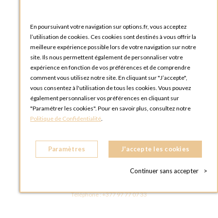
Téléphone :
+33 1 58 30 81 63
En poursuivant votre navigation sur options.fr, vous acceptez
OPTIONS ROUEN
l’utilisation de cookies. Ces cookies sont destinés à vous offrir la
Rue du Clos Tellier
meilleure expérience possible lors de votre navigation sur notre
76800 Saint-Etienne-du-Rouvray
site. Ils nous permettent également de personnaliser votre
FRANCE
expérience en fonction de vos préférences et de comprendre
Téléphone :
+33 2 35 08 38 53
comment vous utilisez notre site. En cliquant sur "J’accepte",
vous consentez à l'utilisation de tous les cookies. Vous pouvez
OPTIONS TOULOUSE
également personnaliser vos préférences en cliquant sur
6 rue Gaye Marie, ZAC de Saint-Martin du Touch
"Paramétrer les cookies". Pour en savoir plus, consultez notre
31300 Toulouse
Politique de Confidentialité
.
FRANCE
Téléphone :
+33 5 34 25 11 00
Paramètres
J'accepte les cookies
OPTIONS MC
Eden Tower - 25 Boulevard de Belgique
Continuer sans accepter
>
98000 Monaco
MONACO
Téléphone :
+377 97 77 07 33