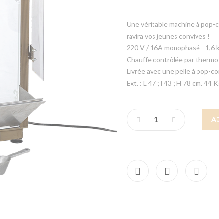
Une véritable machine à pop-co
ravira vos jeunes convives !
220 V / 16A monophasé - 1,6 
Chauffe contrôlée par thermo
Livrée avec une pelle à pop-co
Ext. : L 47 ; l 43 ; H 78 cm. 44 
A