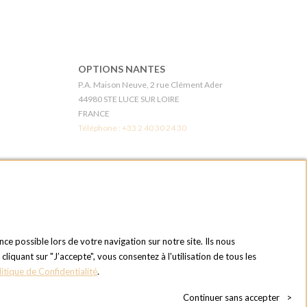
OPTIONS NANTES
P.A. Maison Neuve, 2 rue Clément Ader
44980 STE LUCE SUR LOIRE
FRANCE
Téléphone :
+33 2 40 30 24 30
6E
OPTIONS LES MUREAUX - PARIS OUEST
1 chemin du bois des remises
78130 LES MUREAUX
FRANCE
Téléphone :
+33 1 34 92 20 00
nce possible lors de votre navigation sur notre site. Ils nous
quant sur "J’accepte", vous consentez à l'utilisation de tous les
OPTIONS MC
litique de Confidentialité
.
du Touch
Eden Tower - 25 Boulevard de Belgique
98000 Monaco
Continuer sans accepter
>
MONACO