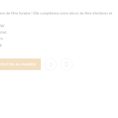
rn de fête foraine ! Elle complètera votre décor de fête d'enfants et
kW.
stat.
rn
Kg
JOUTER AU PANIER