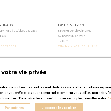
RDEAUX
OPTIONS LYON
ry, Parc d'activités des Lacs
8 rue Fulgencio Gimenez
EFORT
69120 Vaulx en Velin
FRANCE
 56 57 08 89
Téléphone :
+33 4 78 42 49 64
LÉANS
BOUTIQUE OPTIONS - PARIS 1
s
21 Rue gros
votre vie privée
en-Val
75016 PARIS
FRANCE
 38 41 12 96
Téléphone :
+33 1 42 24 11 00
isation de cookies. Ces cookies sont destinés à vous offrir la meilleure expérie
 de vos préférences et de comprendre comment vous utilisez notre site. En cli
UEN
OPTIONS TOULOUSE
liquant sur "Paramétrer les cookies". Pour en savoir plus, consultez notre
Po
er
6 rue Gaye Marie, ZAC de Saint-Martin 
nne-du-Rouvray
31300 Toulouse
Paramètres
J'accepte les cookies
FRANCE