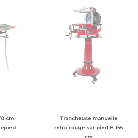
 70 cm
Trancheuse manuelle
répied
rétro rouge sur pied H 155
cm