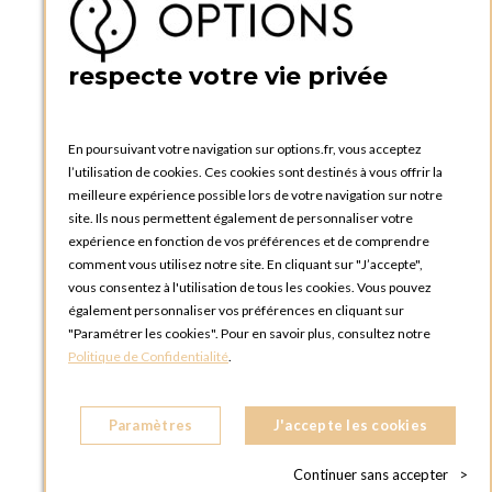
BOUTIQUE OPTIONS - PARIS 5E
5 quai de la tournelle
75005 Paris
respecte votre vie privée
FRANCE
Téléphone :
+33 1 58 30 81 63
En poursuivant votre navigation sur options.fr, vous acceptez
OPTIONS ROUEN
l’utilisation de cookies. Ces cookies sont destinés à vous offrir la
Rue du Clos Tellier
meilleure expérience possible lors de votre navigation sur notre
76800 Saint-Etienne-du-Rouvray
site. Ils nous permettent également de personnaliser votre
FRANCE
expérience en fonction de vos préférences et de comprendre
Téléphone :
+33 2 35 08 38 53
comment vous utilisez notre site. En cliquant sur "J’accepte",
vous consentez à l'utilisation de tous les cookies. Vous pouvez
OPTIONS TOULOUSE
également personnaliser vos préférences en cliquant sur
6 rue Gaye Marie, ZAC de Saint-Martin du Touch
"Paramétrer les cookies". Pour en savoir plus, consultez notre
31300 Toulouse
Politique de Confidentialité
.
FRANCE
Téléphone :
+33 5 34 25 11 00
Paramètres
J'accepte les cookies
OPTIONS MC
Eden Tower - 25 Boulevard de Belgique
Continuer sans accepter
>
98000 Monaco