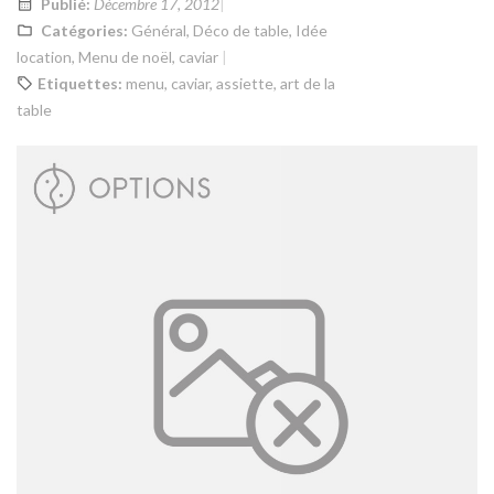
Publié:
Décembre 17, 2012
Catégories:
Général
,
Déco de table
,
Idée
location
,
Menu de noël, caviar
Etiquettes:
menu
,
caviar
,
assiette
,
art de la
table