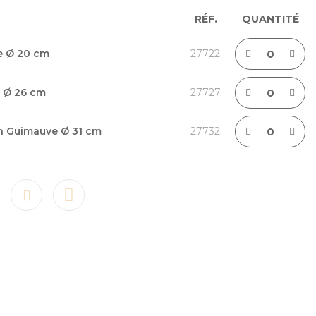
RÉF.
QUANTITÉ
e Ø 20 cm
27722
e Ø 26 cm
27727
on Guimauve Ø 31 cm
27732