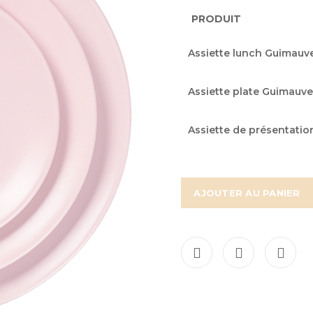
PRODUIT
Articles
Assiette lunch Guimauv
du
produit
Assiette plate Guimauv
groupé
Assiette de présentati
AJOUTER AU PANIER