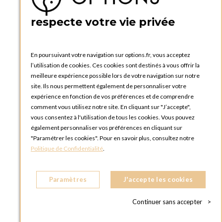
5 quai de la tournelle
75005 Paris
respecte votre vie privée
FRANCE
Téléphone :
+33 1 58 30 81 63
En poursuivant votre navigation sur options.fr, vous acceptez
OPTIONS ROUEN
l’utilisation de cookies. Ces cookies sont destinés à vous offrir la
Rue du Clos Tellier
meilleure expérience possible lors de votre navigation sur notre
76800 Saint-Etienne-du-Rouvray
site. Ils nous permettent également de personnaliser votre
FRANCE
expérience en fonction de vos préférences et de comprendre
Téléphone :
+33 2 35 08 38 53
comment vous utilisez notre site. En cliquant sur "J’accepte",
vous consentez à l'utilisation de tous les cookies. Vous pouvez
OPTIONS TOULOUSE
également personnaliser vos préférences en cliquant sur
6 rue Gaye Marie, ZAC de Saint-Martin du Touch
"Paramétrer les cookies". Pour en savoir plus, consultez notre
31300 Toulouse
Politique de Confidentialité
.
FRANCE
Téléphone :
+33 5 34 25 11 00
Paramètres
J'accepte les cookies
OPTIONS MC
Eden Tower - 25 Boulevard de Belgique
Continuer sans accepter
>
98000 Monaco
MONACO