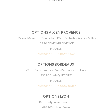
OPTIONS AIX EN PROVENCE
375, rue Mayor de Montricher, Pôle d'activités Aix Les Milles
13290 AIX-EN-PROVENCE
FRANCE
Téléphone :
+33 4 86 91 16 64
OPTIONS BORDEAUX
22 rue Saint Exupery, Parc d'activités des Lacs
33290 BLANQUEFORT
FRANCE
Téléphone :
+33 5 56 57 08 89
OPTIONS LYON
8 rue Fulgencio Gimenez
69120 Vaulx en Velin