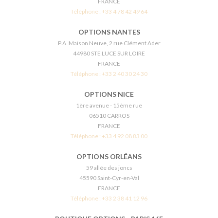
FRANCE
Téléphone :
+33 4 78 42 49 64
OPTIONS NANTES
P.A. Maison Neuve, 2 rue Clément Ader
44980 STE LUCE SUR LOIRE
FRANCE
Téléphone :
+33 2 40 30 24 30
OPTIONS NICE
1ère avenue - 15ème rue
06510 CARROS
FRANCE
Téléphone :
+33 4 92 08 83 00
OPTIONS ORLÉANS
59 allée des joncs
45590 Saint-Cyr-en-Val
FRANCE
Téléphone :
+33 2 38 41 12 96