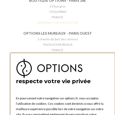
BOUTIQUE OPTIONS - PARIS 16E
21 Rue gros
75016 PARIS
FRANCE
Téléphone :
+33 1 42 24 11 00
OPTIONS LES MUREAUX - PARIS OUEST
1 chemin du bois des remises
78130 LES MUREAUX
FRANCE
Téléphone :
+33 1 34 92 20 00
BOUTIQUE OPTIONS - PARIS 5E
5 quai de la tournelle
75005 Paris
respecte votre vie privée
FRANCE
Téléphone :
+33 1 58 30 81 63
En poursuivant votre navigation sur options.fr, vous acceptez
OPTIONS ROUEN
l’utilisation de cookies. Ces cookies sont destinés à vous offrir la
Rue du Clos Tellier
meilleure expérience possible lors de votre navigation sur notre
76800 Saint-Etienne-du-Rouvray
site. Ils nous permettent également de personnaliser votre