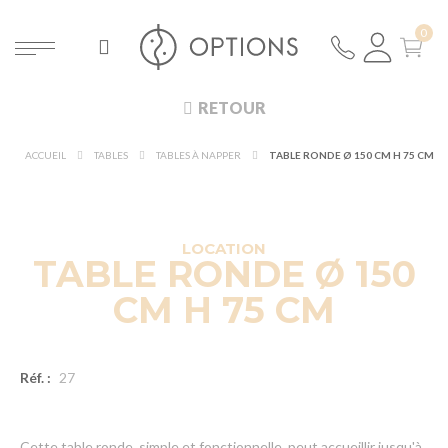
RETOUR
ACCUEIL
TABLES
TABLES À NAPPER
TABLE RONDE Ø 150 CM H 75 CM
DÉCOUVRIR À 360°
NOUVEAUTÉ !
LOCATION
TABLE RONDE Ø 150
CM H 75 CM
Réf. :
27
Cette table ronde, simple et fonctionnelle, peut accueillir jusqu'à