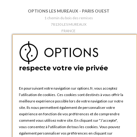
OPTIONS LES MUREAUX - PARIS OUEST
1 chemin du bois des remises
78130 LES MUREAUX
FRANCE
Téléphone :
+33 1 34 92 20 00
BOUTIQUE OPTIONS - PARIS 5E
5 quai de la tournelle
75005 Paris
respecte votre vie privée
FRANCE
Téléphone :
+33 1 58 30 81 63
En poursuivant votre navigation sur options.fr, vous acceptez
OPTIONS ROUEN
l’utilisation de cookies. Ces cookies sont destinés à vous offrir la
Rue du Clos Tellier
meilleure expérience possible lors de votre navigation sur notre
76800 Saint-Etienne-du-Rouvray
site. Ils nous permettent également de personnaliser votre
FRANCE
expérience en fonction de vos préférences et de comprendre
Téléphone :
+33 2 35 08 38 53
comment vous utilisez notre site. En cliquant sur "J’accepte",
vous consentez à l'utilisation de tous les cookies. Vous pouvez
OPTIONS TOULOUSE
également personnaliser vos préférences en cliquant sur
6 rue Gaye Marie, ZAC de Saint-Martin du Touch