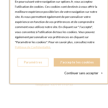
En poursuivant votre navigation sur options.fr, vous acceptez
OPTIONS ROUEN
l’utilisation de cookies. Ces cookies sont destinés à vous offrir la
Rue du Clos Tellier
meilleure expérience possible lors de votre navigation sur notre
76800 Saint-Etienne-du-Rouvray
site. Ils nous permettent également de personnaliser votre
FRANCE
expérience en fonction de vos préférences et de comprendre
Téléphone :
+33 2 35 08 38 53
comment vous utilisez notre site. En cliquant sur "J’accepte",
vous consentez à l'utilisation de tous les cookies. Vous pouvez
OPTIONS TOULOUSE
également personnaliser vos préférences en cliquant sur
6 rue Gaye Marie, ZAC de Saint-Martin du Touch
"Paramétrer les cookies". Pour en savoir plus, consultez notre
31300 Toulouse
Politique de Confidentialité
.
FRANCE
Téléphone :
+33 5 34 25 11 00
Paramètres
J'accepte les cookies
OPTIONS MC
Eden Tower - 25 Boulevard de Belgique
Continuer sans accepter
>
98000 Monaco
MONACO
Téléphone :
+377 97 77 07 33