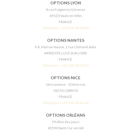
OPTIONS LYON
8 rue Fulgencio Gimenez
69120 Vaulx en Velin
FRANCE
Téléphone :
+33 4 78 42 49 64
OPTIONS NANTES
P.A. Maison Neuve, 2 rue Clément Ader
44980 STE LUCE SUR LOIRE
FRANCE
Téléphone :
+33 2 40 30 24 30
OPTIONS NICE
1ère avenue - 15ème rue
06510 CARROS
FRANCE
Téléphone :
+33 4 92 08 83 00
OPTIONS ORLÉANS
59 allée des joncs
45590 Saint-Cyr-en-Val