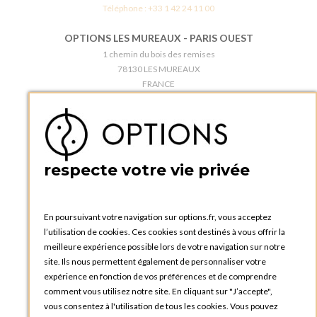
Téléphone :
+33 1 42 24 11 00
OPTIONS LES MUREAUX - PARIS OUEST
1 chemin du bois des remises
78130 LES MUREAUX
FRANCE
Téléphone :
+33 1 34 92 20 00
BOUTIQUE OPTIONS - PARIS 5E
5 quai de la tournelle
75005 Paris
respecte votre vie privée
FRANCE
Téléphone :
+33 1 58 30 81 63
En poursuivant votre navigation sur options.fr, vous acceptez
OPTIONS ROUEN
l’utilisation de cookies. Ces cookies sont destinés à vous offrir la
Rue du Clos Tellier
meilleure expérience possible lors de votre navigation sur notre
76800 Saint-Etienne-du-Rouvray
site. Ils nous permettent également de personnaliser votre
FRANCE
expérience en fonction de vos préférences et de comprendre
Téléphone :
+33 2 35 08 38 53
comment vous utilisez notre site. En cliquant sur "J’accepte",
vous consentez à l'utilisation de tous les cookies. Vous pouvez
OPTIONS TOULOUSE