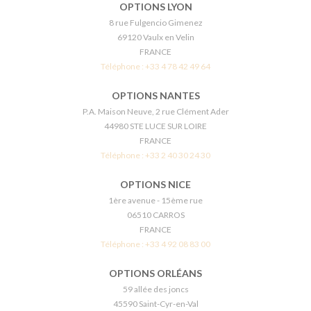
OPTIONS LYON
8 rue Fulgencio Gimenez
69120 Vaulx en Velin
FRANCE
Téléphone :
+33 4 78 42 49 64
OPTIONS NANTES
P.A. Maison Neuve, 2 rue Clément Ader
44980 STE LUCE SUR LOIRE
FRANCE
Téléphone :
+33 2 40 30 24 30
OPTIONS NICE
1ère avenue - 15ème rue
06510 CARROS
FRANCE
Téléphone :
+33 4 92 08 83 00
OPTIONS ORLÉANS
59 allée des joncs
45590 Saint-Cyr-en-Val