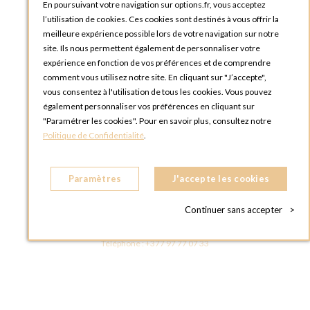
En poursuivant votre navigation sur options.fr, vous acceptez
OPTIONS ROUEN
l’utilisation de cookies. Ces cookies sont destinés à vous offrir la
Rue du Clos Tellier
meilleure expérience possible lors de votre navigation sur notre
76800 Saint-Etienne-du-Rouvray
site. Ils nous permettent également de personnaliser votre
FRANCE
expérience en fonction de vos préférences et de comprendre
Téléphone :
+33 2 35 08 38 53
comment vous utilisez notre site. En cliquant sur "J’accepte",
vous consentez à l'utilisation de tous les cookies. Vous pouvez
OPTIONS TOULOUSE
également personnaliser vos préférences en cliquant sur
6 rue Gaye Marie, ZAC de Saint-Martin du Touch
"Paramétrer les cookies". Pour en savoir plus, consultez notre
31300 Toulouse
Politique de Confidentialité
.
FRANCE
Téléphone :
+33 5 34 25 11 00
Paramètres
J'accepte les cookies
OPTIONS MC
Eden Tower - 25 Boulevard de Belgique
Continuer sans accepter
>
98000 Monaco
MONACO
Téléphone :
+377 97 77 07 33