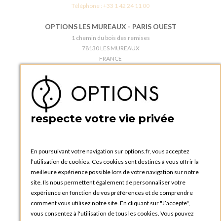
Téléphone :
+33 1 42 24 11 00
OPTIONS LES MUREAUX - PARIS OUEST
1 chemin du bois des remises
78130 LES MUREAUX
FRANCE
Téléphone :
+33 1 34 92 20 00
BOUTIQUE OPTIONS - PARIS 5E
5 quai de la tournelle
75005 Paris
respecte votre vie privée
FRANCE
Téléphone :
+33 1 58 30 81 63
En poursuivant votre navigation sur options.fr, vous acceptez
OPTIONS ROUEN
l’utilisation de cookies. Ces cookies sont destinés à vous offrir la
Rue du Clos Tellier
meilleure expérience possible lors de votre navigation sur notre
76800 Saint-Etienne-du-Rouvray
site. Ils nous permettent également de personnaliser votre
FRANCE
expérience en fonction de vos préférences et de comprendre
Téléphone :
+33 2 35 08 38 53
comment vous utilisez notre site. En cliquant sur "J’accepte",
vous consentez à l'utilisation de tous les cookies. Vous pouvez
OPTIONS TOULOUSE