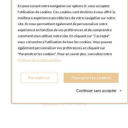
En poursuivant votre navigation sur options.fr, vous acceptez
OPTIONS ROUEN
l’utilisation de cookies. Ces cookies sont destinés à vous offrir la
Rue du Clos Tellier
meilleure expérience possible lors de votre navigation sur notre
76800 Saint-Etienne-du-Rouvray
site. Ils nous permettent également de personnaliser votre
FRANCE
expérience en fonction de vos préférences et de comprendre
Téléphone :
+33 2 35 08 38 53
comment vous utilisez notre site. En cliquant sur "J’accepte",
vous consentez à l'utilisation de tous les cookies. Vous pouvez
OPTIONS TOULOUSE
également personnaliser vos préférences en cliquant sur
6 rue Gaye Marie, ZAC de Saint-Martin du Touch
"Paramétrer les cookies". Pour en savoir plus, consultez notre
31300 Toulouse
Politique de Confidentialité
.
FRANCE
Téléphone :
+33 5 34 25 11 00
Paramètres
J'accepte les cookies
OPTIONS MC
Eden Tower - 25 Boulevard de Belgique
Continuer sans accepter
>
98000 Monaco
MONACO
Téléphone :
+377 97 77 07 33