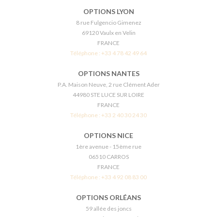
OPTIONS LYON
8 rue Fulgencio Gimenez
69120 Vaulx en Velin
FRANCE
Téléphone :
+33 4 78 42 49 64
OPTIONS NANTES
P.A. Maison Neuve, 2 rue Clément Ader
44980 STE LUCE SUR LOIRE
FRANCE
Téléphone :
+33 2 40 30 24 30
OPTIONS NICE
1ère avenue - 15ème rue
06510 CARROS
FRANCE
Téléphone :
+33 4 92 08 83 00
OPTIONS ORLÉANS
59 allée des joncs