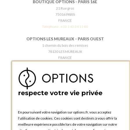
BOUTIQUE OPTIONS - PARIS 16E
21 Rue gros
75016 PARIS
FRANCE
Téléphone :
+33 1 42 24 11 00
OPTIONS LES MUREAUX - PARIS OUEST
1 chemin du bois des remises
78130 LES MUREAUX
FRANCE
Téléphone :
+33 1 34 92 20 00
BOUTIQUE OPTIONS - PARIS 5E
5 quai de la tournelle
75005 Paris
respecte votre vie privée
FRANCE
Téléphone :
+33 1 58 30 81 63
En poursuivant votre navigation sur options.fr, vous acceptez
OPTIONS ROUEN
l’utilisation de cookies. Ces cookies sont destinés à vous offrir la
Rue du Clos Tellier
meilleure expérience possible lors de votre navigation sur notre
76800 Saint-Etienne-du-Rouvray