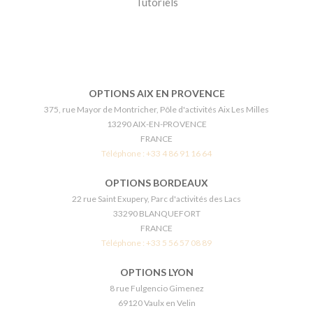
Tutoriels
OPTIONS AIX EN PROVENCE
375, rue Mayor de Montricher, Pôle d'activités Aix Les Milles
13290 AIX-EN-PROVENCE
FRANCE
Téléphone :
+33 4 86 91 16 64
OPTIONS BORDEAUX
22 rue Saint Exupery, Parc d'activités des Lacs
33290 BLANQUEFORT
FRANCE
Téléphone :
+33 5 56 57 08 89
OPTIONS LYON
8 rue Fulgencio Gimenez
69120 Vaulx en Velin