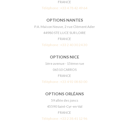
FRANCE
Téléphone :
+33 4 78 42 49 64
OPTIONS NANTES
P.A. Maison Neuve, 2 rue Clément Ader
44980 STE LUCE SUR LOIRE
FRANCE
Téléphone :
+33 2 40 30 24 30
OPTIONS NICE
1ère avenue - 15ème rue
06510 CARROS
FRANCE
Téléphone :
+33 4 92 08 83 00
OPTIONS ORLÉANS
59 allée des joncs
45590 Saint-Cyr-en-Val
FRANCE
Téléphone :
+33 2 38 41 12 96