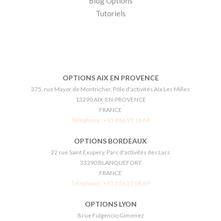
Blog Options
Tutoriels
OPTIONS AIX EN PROVENCE
375, rue Mayor de Montricher, Pôle d'activités Aix Les Milles
13290 AIX-EN-PROVENCE
FRANCE
Téléphone :
+33 4 86 91 16 64
OPTIONS BORDEAUX
22 rue Saint Exupery, Parc d'activités des Lacs
33290 BLANQUEFORT
FRANCE
Téléphone :
+33 5 56 57 08 89
OPTIONS LYON
8 rue Fulgencio Gimenez