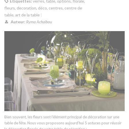
Etiquettes:
verres
,
table
,
options
,
florale
,
fleurs
,
decoration
,
déco
,
centres
,
centre de
table
,
art de la table
Auteur:
Ryma Achaibou
Bien souvent, les fleurs sont l'élément principal de décoration sur une
table de fête. Nous vous proposons aujourd'hui 5 astuces pour réussir