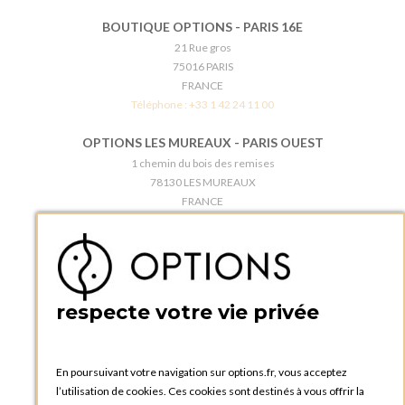
BOUTIQUE OPTIONS - PARIS 16E
21 Rue gros
75016 PARIS
FRANCE
Téléphone :
+33 1 42 24 11 00
OPTIONS LES MUREAUX - PARIS OUEST
1 chemin du bois des remises
78130 LES MUREAUX
FRANCE
Téléphone :
+33 1 34 92 20 00
BOUTIQUE OPTIONS - PARIS 5E
5 quai de la tournelle
75005 Paris
respecte votre vie privée
FRANCE
Téléphone :
+33 1 58 30 81 63
En poursuivant votre navigation sur options.fr, vous acceptez
OPTIONS ROUEN
l’utilisation de cookies. Ces cookies sont destinés à vous offrir la
Rue du Clos Tellier