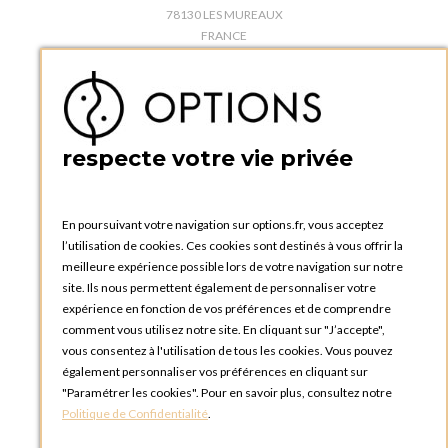
78130 LES MUREAUX
FRANCE
Téléphone :
+33 1 34 92 20 00
BOUTIQUE OPTIONS - PARIS 5E
5 quai de la tournelle
75005 Paris
respecte votre vie privée
FRANCE
Téléphone :
+33 1 58 30 81 63
En poursuivant votre navigation sur options.fr, vous acceptez
OPTIONS ROUEN
l’utilisation de cookies. Ces cookies sont destinés à vous offrir la
Rue du Clos Tellier
meilleure expérience possible lors de votre navigation sur notre
76800 Saint-Etienne-du-Rouvray
site. Ils nous permettent également de personnaliser votre
FRANCE
expérience en fonction de vos préférences et de comprendre
Téléphone :
+33 2 35 08 38 53
comment vous utilisez notre site. En cliquant sur "J’accepte",
vous consentez à l'utilisation de tous les cookies. Vous pouvez
OPTIONS TOULOUSE
également personnaliser vos préférences en cliquant sur
6 rue Gaye Marie, ZAC de Saint-Martin du Touch
"Paramétrer les cookies". Pour en savoir plus, consultez notre
31300 Toulouse
Politique de Confidentialité
.
FRANCE
Téléphone :
+33 5 34 25 11 00