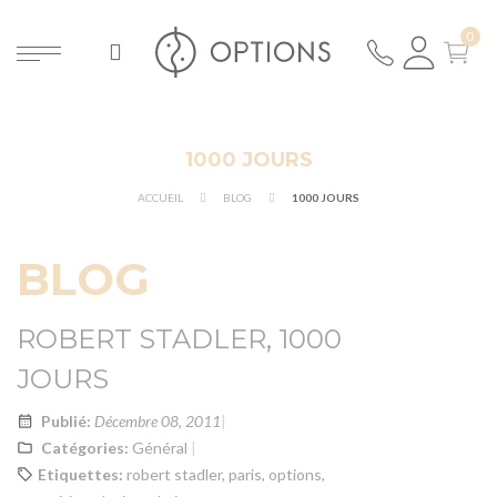
1000 JOURS
ER
ACCUEIL
BLOG
1000 JOURS
BLOG
ROBERT STADLER, 1000
JOURS
Publié:
Décembre 08, 2011
Catégories:
Général
Etiquettes:
robert stadler
,
paris
,
options
,