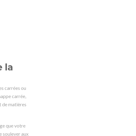
 la
es carrées ou
nappe carrée,
t de matières
rge que votre
e soulever aux