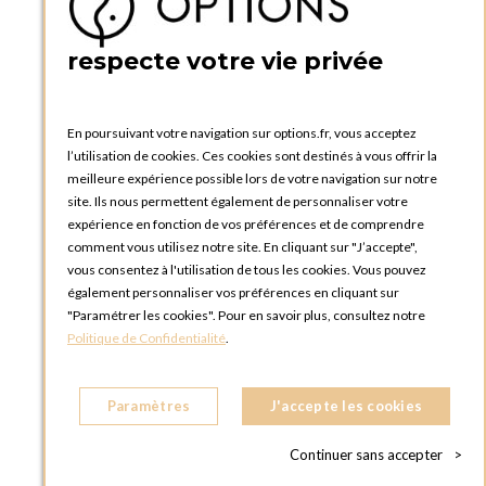
5 quai de la tournelle
75005 Paris
respecte votre vie privée
FRANCE
Téléphone :
+33 1 58 30 81 63
En poursuivant votre navigation sur options.fr, vous acceptez
OPTIONS ROUEN
l’utilisation de cookies. Ces cookies sont destinés à vous offrir la
Rue du Clos Tellier
meilleure expérience possible lors de votre navigation sur notre
76800 Saint-Etienne-du-Rouvray
site. Ils nous permettent également de personnaliser votre
FRANCE
expérience en fonction de vos préférences et de comprendre
Téléphone :
+33 2 35 08 38 53
comment vous utilisez notre site. En cliquant sur "J’accepte",
vous consentez à l'utilisation de tous les cookies. Vous pouvez
OPTIONS TOULOUSE
également personnaliser vos préférences en cliquant sur
6 rue Gaye Marie, ZAC de Saint-Martin du Touch
"Paramétrer les cookies". Pour en savoir plus, consultez notre
31300 Toulouse
Politique de Confidentialité
.
FRANCE
Téléphone :
+33 5 34 25 11 00
Paramètres
J'accepte les cookies
OPTIONS MC
Eden Tower - 25 Boulevard de Belgique
Continuer sans accepter
>
98000 Monaco
MONACO