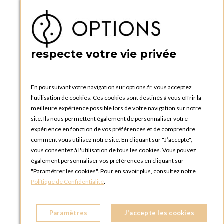
Téléphone :
+33 1 34 92 20 00
BOUTIQUE OPTIONS - PARIS 5E
5 quai de la tournelle
75005 Paris
respecte votre vie privée
FRANCE
Téléphone :
+33 1 58 30 81 63
En poursuivant votre navigation sur options.fr, vous acceptez
OPTIONS ROUEN
l’utilisation de cookies. Ces cookies sont destinés à vous offrir la
Rue du Clos Tellier
meilleure expérience possible lors de votre navigation sur notre
76800 Saint-Etienne-du-Rouvray
site. Ils nous permettent également de personnaliser votre
FRANCE
expérience en fonction de vos préférences et de comprendre
Téléphone :
+33 2 35 08 38 53
comment vous utilisez notre site. En cliquant sur "J’accepte",
vous consentez à l'utilisation de tous les cookies. Vous pouvez
OPTIONS TOULOUSE
également personnaliser vos préférences en cliquant sur
6 rue Gaye Marie, ZAC de Saint-Martin du Touch
"Paramétrer les cookies". Pour en savoir plus, consultez notre
31300 Toulouse
Politique de Confidentialité
.
FRANCE
Téléphone :
+33 5 34 25 11 00
Paramètres
J'accepte les cookies
OPTIONS MC