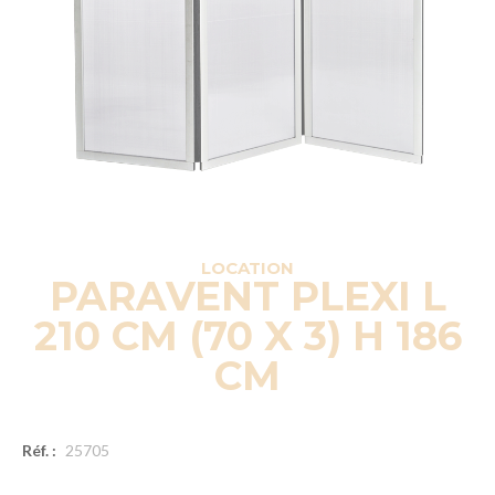
LOCATION
PARAVENT PLEXI L
210 CM (70 X 3) H 186
CM
Réf. :
25705