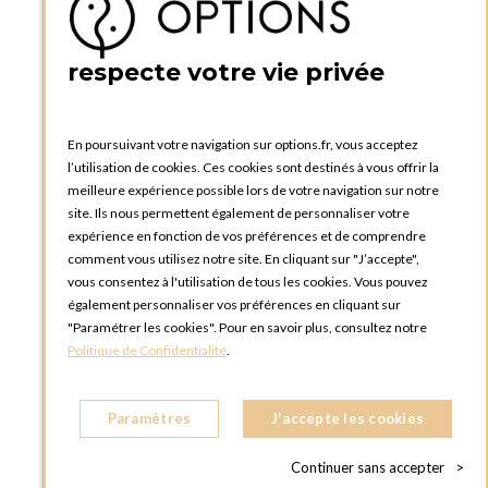
BOUTIQUE OPTIONS - PARIS 5E
5 quai de la tournelle
75005 Paris
respecte votre vie privée
FRANCE
Téléphone :
+33 1 58 30 81 63
En poursuivant votre navigation sur options.fr, vous acceptez
OPTIONS ROUEN
l’utilisation de cookies. Ces cookies sont destinés à vous offrir la
Rue du Clos Tellier
meilleure expérience possible lors de votre navigation sur notre
76800 Saint-Etienne-du-Rouvray
site. Ils nous permettent également de personnaliser votre
FRANCE
expérience en fonction de vos préférences et de comprendre
Téléphone :
+33 2 35 08 38 53
comment vous utilisez notre site. En cliquant sur "J’accepte",
vous consentez à l'utilisation de tous les cookies. Vous pouvez
OPTIONS TOULOUSE
également personnaliser vos préférences en cliquant sur
6 rue Gaye Marie, ZAC de Saint-Martin du Touch
"Paramétrer les cookies". Pour en savoir plus, consultez notre
31300 Toulouse
Politique de Confidentialité
.
FRANCE
Téléphone :
+33 5 34 25 11 00
Paramètres
J'accepte les cookies
OPTIONS MC
Eden Tower - 25 Boulevard de Belgique
Continuer sans accepter
>
98000 Monaco