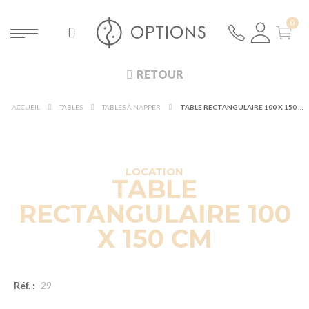
RETOUR
ACCUEIL
TABLES
TABLES À NAPPER
TABLE RECTANGULAIRE 100 X 150 CM
DÉCOUVRIR À 360°
NOUVEAUTÉ !
LOCATION
TABLE
RECTANGULAIRE 100
X 150 CM
Réf. :
29