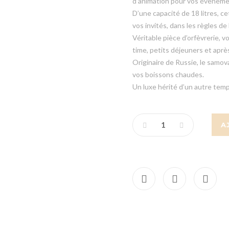
d’animation pour vos évèneme
D’une capacité de 18 litres, c
vos invités, dans les règles de 
Véritable pièce d’orfèvrerie, 
time, petits déjeuners et aprè
Originaire de Russie, le samov
vos boissons chaudes.
Un luxe hérité d’un autre temps
A