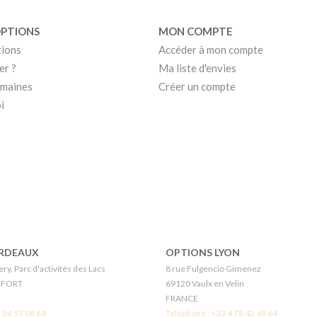
OPTIONS
MON COMPTE
tions
Accéder à mon compte
er ?
Ma liste d'envies
umaines
Créer un compte
i
RDEAUX
OPTIONS LYON
ry, Parc d'activités des Lacs
8 rue Fulgencio Gimenez
EFORT
69120 Vaulx en Velin
FRANCE
 56 57 08 89
Téléphone :
+33 4 78 42 49 64