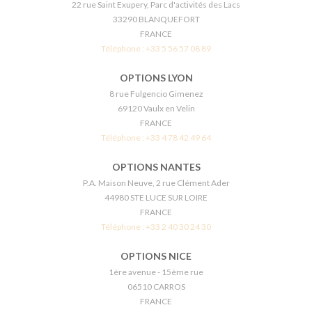
22 rue Saint Exupery, Parc d'activités des Lacs
33290 BLANQUEFORT
FRANCE
Téléphone :
+33 5 56 57 08 89
OPTIONS LYON
8 rue Fulgencio Gimenez
69120 Vaulx en Velin
FRANCE
Téléphone :
+33 4 78 42 49 64
OPTIONS NANTES
P.A. Maison Neuve, 2 rue Clément Ader
44980 STE LUCE SUR LOIRE
FRANCE
Téléphone :
+33 2 40 30 24 30
OPTIONS NICE
1ère avenue - 15ème rue
06510 CARROS
FRANCE