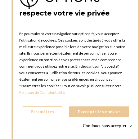
5 quai de la tournelle
75005 Paris
respecte votre vie privée
FRANCE
Téléphone :
+33 1 58 30 81 63
En poursuivant votre navigation sur options.fr, vous acceptez
OPTIONS ROUEN
l’utilisation de cookies. Ces cookies sont destinés à vous offrir la
Rue du Clos Tellier
meilleure expérience possible lors de votre navigation sur notre
76800 Saint-Etienne-du-Rouvray
site. Ils nous permettent également de personnaliser votre
FRANCE
expérience en fonction de vos préférences et de comprendre
Téléphone :
+33 2 35 08 38 53
comment vous utilisez notre site. En cliquant sur "J’accepte",
vous consentez à l'utilisation de tous les cookies. Vous pouvez
OPTIONS TOULOUSE
également personnaliser vos préférences en cliquant sur
6 rue Gaye Marie, ZAC de Saint-Martin du Touch
"Paramétrer les cookies". Pour en savoir plus, consultez notre
31300 Toulouse
Politique de Confidentialité
.
FRANCE
Téléphone :
+33 5 34 25 11 00
Paramètres
J'accepte les cookies
OPTIONS MC
Eden Tower - 25 Boulevard de Belgique
Continuer sans accepter
>
98000 Monaco
MONACO