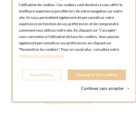
l’utilisation de cookies. Ces cookies sont destinés à vous offrir la
Rue du Clos Tellier
meilleure expérience possible lors de votre navigation sur notre
76800 Saint-Etienne-du-Rouvray
site. Ils nous permettent également de personnaliser votre
FRANCE
expérience en fonction de vos préférences et de comprendre
Téléphone :
+33 2 35 08 38 53
comment vous utilisez notre site. En cliquant sur "J’accepte",
vous consentez à l'utilisation de tous les cookies. Vous pouvez
OPTIONS TOULOUSE
également personnaliser vos préférences en cliquant sur
6 rue Gaye Marie, ZAC de Saint-Martin du Touch
"Paramétrer les cookies". Pour en savoir plus, consultez notre
31300 Toulouse
Politique de Confidentialité
.
FRANCE
Téléphone :
+33 5 34 25 11 00
Paramètres
J'accepte les cookies
OPTIONS MC
Eden Tower - 25 Boulevard de Belgique
Continuer sans accepter
>
98000 Monaco
MONACO
Téléphone :
+377 97 77 07 33