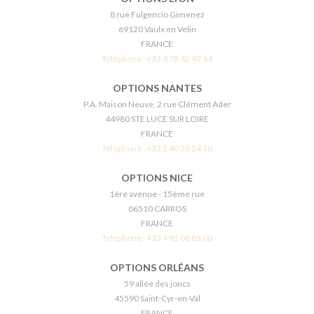
8 rue Fulgencio Gimenez
69120 Vaulx en Velin
FRANCE
Téléphone :
+33 4 78 42 49 64
OPTIONS NANTES
P.A. Maison Neuve, 2 rue Clément Ader
44980 STE LUCE SUR LOIRE
FRANCE
Téléphone :
+33 2 40 30 24 30
OPTIONS NICE
1ère avenue - 15ème rue
06510 CARROS
FRANCE
Téléphone :
+33 4 92 08 83 00
OPTIONS ORLÉANS
59 allée des joncs
45590 Saint-Cyr-en-Val
FRANCE