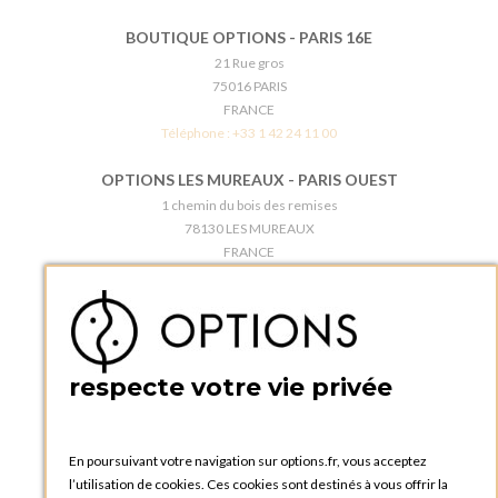
BOUTIQUE OPTIONS - PARIS 16E
21 Rue gros
75016 PARIS
FRANCE
Téléphone :
+33 1 42 24 11 00
OPTIONS LES MUREAUX - PARIS OUEST
1 chemin du bois des remises
78130 LES MUREAUX
FRANCE
Téléphone :
+33 1 34 92 20 00
BOUTIQUE OPTIONS - PARIS 5E
5 quai de la tournelle
75005 Paris
respecte votre vie privée
FRANCE
Téléphone :
+33 1 58 30 81 63
En poursuivant votre navigation sur options.fr, vous acceptez
OPTIONS ROUEN
l’utilisation de cookies. Ces cookies sont destinés à vous offrir la
Rue du Clos Tellier