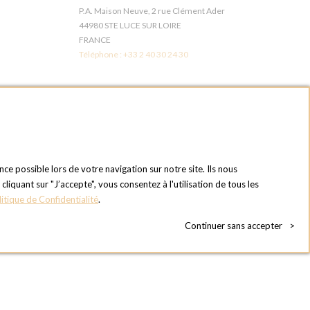
P.A. Maison Neuve, 2 rue Clément Ader
44980 STE LUCE SUR LOIRE
FRANCE
Téléphone :
+33 2 40 30 24 30
6E
OPTIONS LES MUREAUX - PARIS OUEST
1 chemin du bois des remises
78130 LES MUREAUX
FRANCE
Téléphone :
+33 1 34 92 20 00
nce possible lors de votre navigation sur notre site. Ils nous
quant sur "J’accepte", vous consentez à l'utilisation de tous les
OPTIONS MC
litique de Confidentialité
.
du Touch
Eden Tower - 25 Boulevard de Belgique
98000 Monaco
Continuer sans accepter
>
MONACO
Téléphone :
+377 97 77 07 33