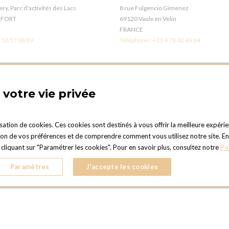
ry, Parc d'activités des Lacs
8 rue Fulgencio Gimenez
EFORT
69120 Vaulx en Velin
FRANCE
 56 57 08 89
Téléphone :
+33 4 78 42 49 64
LÉANS
BOUTIQUE OPTIONS - PARIS 1
s
21 Rue gros
votre vie privée
en-Val
75016 PARIS
FRANCE
 38 41 12 96
Téléphone :
+33 1 42 24 11 00
isation de cookies. Ces cookies sont destinés à vous offrir la meilleure expérie
 de vos préférences et de comprendre comment vous utilisez notre site. En cli
UEN
OPTIONS TOULOUSE
liquant sur "Paramétrer les cookies". Pour en savoir plus, consultez notre
Po
er
6 rue Gaye Marie, ZAC de Saint-Martin 
nne-du-Rouvray
31300 Toulouse
Paramètres
J'accepte les cookies
FRANCE
 35 08 38 53
Téléphone :
+33 5 34 25 11 00