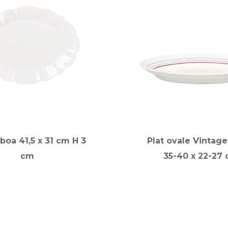
sboa 41,5 x 31 cm H 3
Plat ovale Vintage
cm
35-40 x 22-27