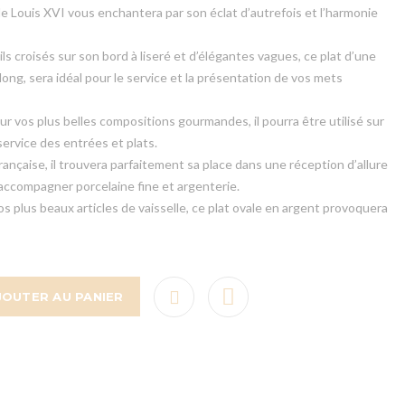
le Louis XVI vous enchantera par son éclat d’autrefois et l’harmonie
s croisés sur son bord à liseré et d’élégantes vagues, ce plat d’une
long, sera idéal pour le service et la présentation de vos mets
ur vos plus belles compositions gourmandes, il pourra être utilisé sur
service des entrées et plats.
rançaise, il trouvera parfaitement sa place dans une réception d’allure
 accompagner porcelaine fine et argenterie.
os plus beaux articles de vaisselle, ce plat ovale en argent provoquera
JOUTER AU PANIER