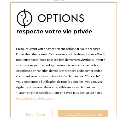
Téléphone :
+33 1 34 92 20 00
BOUTIQUE OPTIONS - PARIS 5E
5 quai de la tournelle
75005 Paris
respecte votre vie privée
FRANCE
Téléphone :
+33 1 58 30 81 63
En poursuivant votre navigation sur options.fr, vous acceptez
OPTIONS ROUEN
l’utilisation de cookies. Ces cookies sont destinés à vous offrir la
Rue du Clos Tellier
meilleure expérience possible lors de votre navigation sur notre
76800 Saint-Etienne-du-Rouvray
site. Ils nous permettent également de personnaliser votre
FRANCE
expérience en fonction de vos préférences et de comprendre
Téléphone :
+33 2 35 08 38 53
comment vous utilisez notre site. En cliquant sur "J’accepte",
vous consentez à l'utilisation de tous les cookies. Vous pouvez
OPTIONS TOULOUSE
également personnaliser vos préférences en cliquant sur
6 rue Gaye Marie, ZAC de Saint-Martin du Touch
"Paramétrer les cookies". Pour en savoir plus, consultez notre
31300 Toulouse
Politique de Confidentialité
.
FRANCE
Téléphone :
+33 5 34 25 11 00
Paramètres
J'accepte les cookies
OPTIONS MC