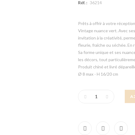
Réf. :
36214
Prêts à offrir à votre réception
Vintage nuance vert. Avec ses
invitation à la créativité, per
fleurie, fraîche ou séchée. En r
Sa forme unique et ses nuances
les décors, tout particulière
Produit chiné et livré dépareill
Ø 8 max - H 16/20 cm
A