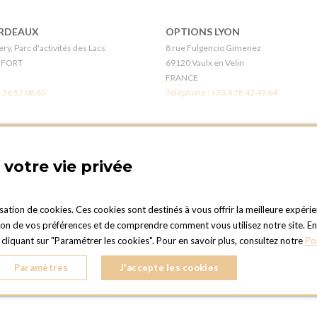
RDEAUX
OPTIONS LYON
ry, Parc d'activités des Lacs
8 rue Fulgencio Gimenez
EFORT
69120 Vaulx en Velin
FRANCE
 56 57 08 89
Téléphone :
+33 4 78 42 49 64
LÉANS
BOUTIQUE OPTIONS - PARIS 1
s
21 Rue gros
votre vie privée
en-Val
75016 PARIS
FRANCE
 38 41 12 96
Téléphone :
+33 1 42 24 11 00
isation de cookies. Ces cookies sont destinés à vous offrir la meilleure expérie
 de vos préférences et de comprendre comment vous utilisez notre site. En cli
UEN
OPTIONS TOULOUSE
liquant sur "Paramétrer les cookies". Pour en savoir plus, consultez notre
Po
er
6 rue Gaye Marie, ZAC de Saint-Martin 
nne-du-Rouvray
31300 Toulouse
Paramètres
J'accepte les cookies
FRANCE
 35 08 38 53
Téléphone :
+33 5 34 25 11 00