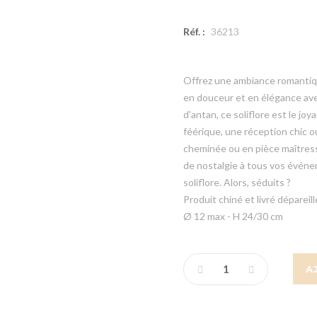
Réf. :
36213
Offrez une ambiance romantiqu
en douceur et en élégance avec
d'antan, ce soliflore est le jo
féérique, une réception chic o
cheminée ou en pièce maîtress
de nostalgie à tous vos événem
soliflore. Alors, séduits ?
Produit chiné et livré dépareill
Ø 12 max - H 24/30 cm
A