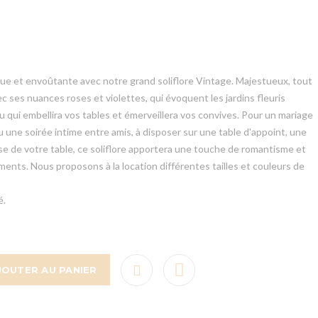
e et envoûtante avec notre grand soliflore Vintage. Majestueux, tout
 ses nuances roses et violettes, qui évoquent les jardins fleuris
yau qui embellira vos tables et émerveillera vos convives. Pour un mariage
u une soirée intime entre amis, à disposer sur une table d'appoint, une
e de votre table, ce soliflore apportera une touche de romantisme et
ents. Nous proposons à la location différentes tailles et couleurs de
é.
JOUTER AU PANIER