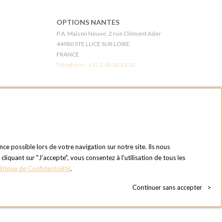
OPTIONS NANTES
P.A. Maison Neuve, 2 rue Clément Ader
44980 STE LUCE SUR LOIRE
FRANCE
Téléphone :
+33 2 40 30 24 30
6E
OPTIONS LES MUREAUX - PARIS OUEST
1 chemin du bois des remises
78130 LES MUREAUX
FRANCE
Téléphone :
+33 1 34 92 20 00
nce possible lors de votre navigation sur notre site. Ils nous
quant sur "J’accepte", vous consentez à l'utilisation de tous les
OPTIONS MC
litique de Confidentialité
.
du Touch
Eden Tower - 25 Boulevard de Belgique
98000 Monaco
Continuer sans accepter
>
MONACO
Téléphone :
+377 97 77 07 33