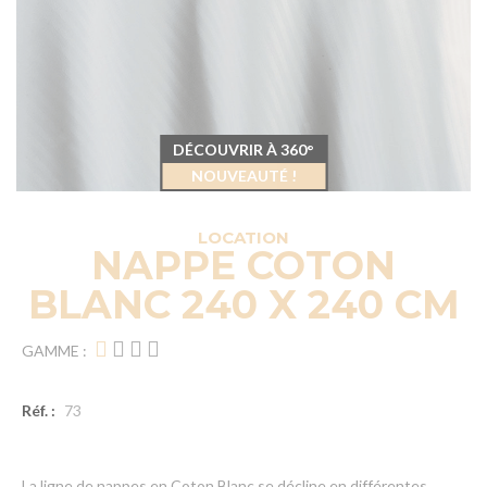
DÉCOUVRIR À 360°
NOUVEAUTÉ !
LOCATION
NAPPE COTON
BLANC 240 X 240 CM
GAMME :
Réf. :
73
La ligne de nappes en Coton Blanc se décline en différentes