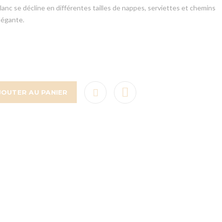
anc se décline en différentes tailles de nappes, serviettes et chemins
élégante.
JOUTER AU PANIER