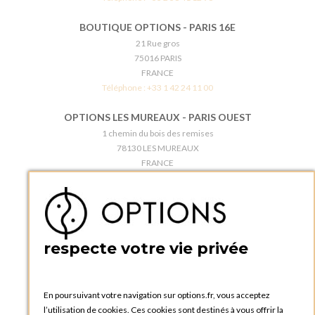
BOUTIQUE OPTIONS - PARIS 16E
21 Rue gros
75016 PARIS
FRANCE
Téléphone :
+33 1 42 24 11 00
OPTIONS LES MUREAUX - PARIS OUEST
1 chemin du bois des remises
78130 LES MUREAUX
FRANCE
Téléphone :
+33 1 34 92 20 00
BOUTIQUE OPTIONS - PARIS 5E
5 quai de la tournelle
75005 Paris
respecte votre vie privée
FRANCE
Téléphone :
+33 1 58 30 81 63
En poursuivant votre navigation sur options.fr, vous acceptez
OPTIONS ROUEN
l’utilisation de cookies. Ces cookies sont destinés à vous offrir la
Rue du Clos Tellier