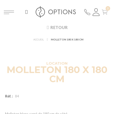
RETOUR
ACCUEIL
MOLLETON 180 X 180 CM
LOCATION
MOLLETON 180 X 180
CM
Réf. :
84
Molleton blanc carré de 180 cm de côté.