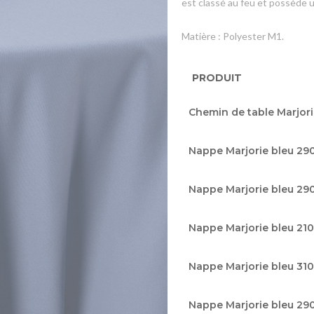
est classé au feu et possède u
Matière : Polyester M1.
PRODUIT
Articles
Chemin de table Marjori
du
produit
Nappe Marjorie bleu 29
groupé
Nappe Marjorie bleu 29
Nappe Marjorie bleu 210
Nappe Marjorie bleu 310
Nappe Marjorie bleu 29