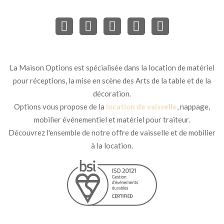
Les consommables et périphériques (café moulu, filtres éventuels,
gobelets, pichets, bac de récupération, rallonge) ne sont pas inclus
et peuvent être ajoutés sur devis selon votre besoin.
Faut-il des consommables spéciaux
La Maison Options est spécialisée dans la location de matériel
pour utiliser le percolateur ?
pour réceptions, la mise en scène des Arts de la table et de la
- Café :
mouture grosse/filtre adaptée au percolateur. Éviter les
décoration.
moutures fines (risque de sur-extraction et dépôts).
Options vous propose de la
location de vaisselle
, nappage,
- Filtration :
selon le modèle, un panier métallique suffit. Si un
mobilier événementiel et matériel pour traiteur.
papier filtre est recommandé, il sera précisé au devis.
Découvrez l'ensemble de notre offre de vaisselle et de mobilier
à la location.
- Eau
: idéalement faiblement calcaire (eau filtrée) pour limiter
tartre et faux goûts.
- Détartrant :
prévoir un produit de détartrage alimentaire si
usage intensif sur plusieurs jours ; le détartrage en profondeur est
assuré par nos équipes au retour.