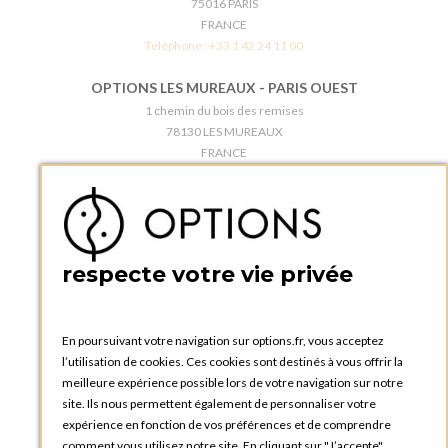
prêt à l’emploi ?
75016 PARIS
FRANCE
Oui. L’appareil est nettoyé, contrôlé et prêt à l’usage avant départ
Téléphone :
+33 1 42 24 11 00
(chauffe, robinet, sécurité électrique vérifiés). À réception, il suffit
de remplir d’eau, charger le café, puis lancer le cycle.
OPTIONS LES MUREAUX - PARIS OUEST
1 chemin du bois des remises
78130 LES MUREAUX
FRANCE
Téléphone :
+33 1 34 92 20 00
BOUTIQUE OPTIONS - PARIS 5E
5 quai de la tournelle
75005 Paris
respecte votre vie privée
FRANCE
Téléphone :
+33 1 58 30 81 63
En poursuivant votre navigation sur options.fr, vous acceptez
OPTIONS ROUEN
l’utilisation de cookies. Ces cookies sont destinés à vous offrir la
Rue du Clos Tellier
meilleure expérience possible lors de votre navigation sur notre
76800 Saint-Etienne-du-Rouvray
site. Ils nous permettent également de personnaliser votre
FRANCE
expérience en fonction de vos préférences et de comprendre
Téléphone :
+33 2 35 08 38 53
comment vous utilisez notre site. En cliquant sur "J’accepte",