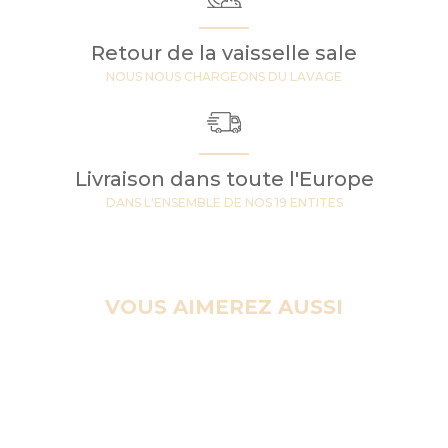
- Poids à vide : 4,9 kg
Retour de la vaisselle sale
Pourquoi louer un percolateur 12 litres
NOUS NOUS CHARGEONS DU LAVAGE
?
Pour les rassemblements avec forte affluence, ce format garantit
un service continu sans surveillance permanente. Il est
économique au volume, facilite une organisation fluide des pauses
Livraison dans toute l'Europe
et réduit les manipulations grâce au maintien au chaud intégré.
DANS L'ENSEMBLE DE NOS 19 ENTITES
Adapté aux mariages, anniversaires, séminaires, salons et
réceptions privées ou professionnelles, il s’utilise en intérieur
comme en extérieur abrité. Résultat : moins de files, des boissons
prêtes au bon moment, et une logistique plus légère pour l’équipe.
VOUS AIMEREZ AUSSI
Comment utiliser le percolateur ?
- Installer et remplir
- Placez l’appareil sur une surface plane et stable. Remplissez la
cuve avec eau froide jusqu’au repère voulu (ne pas dépasser la