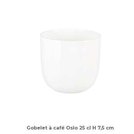
capacité 12 L).
- Positionner le tube et le panier
- Emboîtez le tube central puis le panier filtre. Ajoutez le café moulu
gros/percolateur, selon votre recette et le nombre de tasses.
Refermez le couvercle.
- Lancer l’infusion
- Branchez sur 230 V. La chauffe démarre et l’infusion progresse
par circulation. Pour une cuve pleine, prévoir jusqu’à 50 min.
- Servez au robinet dès que l’extraction est terminée. L’appareil
maintient au chaud tant qu’il reste branché.
- Ne versez ni lait ni solides dans la cuve. Évitez d’ouvrir pendant
l’infusion. Placez un bac de récupération sous le robinet. Après
usage, vidangez la cuve ; le nettoyage en profondeur est réalisé par
nos équipes.
Gobelet à café Oslo 25 cl H 7,5 cm