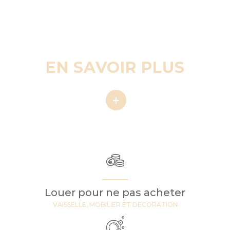
EN SAVOIR
PLUS
Détails techniques
- Capacité : 12 L, soit env. 96 tasses
- Durée de préparation : jusqu’à 50 min pour une cuve pleine
- Maintien au chaud : oui, tant que l’appareil reste branché
- Alimentation : 230 V
Louer pour ne pas acheter
- Puissance : 1500 W
VAISSELLE, MOBILIER ET DECORATION
- Dimensions : Ø 275 mm × H 540 mm