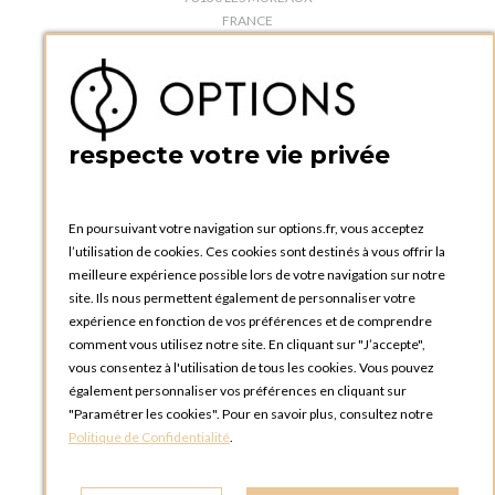
FRANCE
Téléphone :
+33 1 34 92 20 00
BOUTIQUE OPTIONS - PARIS 5E
5 quai de la tournelle
75005 Paris
respecte votre vie privée
FRANCE
Téléphone :
+33 1 58 30 81 63
En poursuivant votre navigation sur options.fr, vous acceptez
OPTIONS ROUEN
l’utilisation de cookies. Ces cookies sont destinés à vous offrir la
Rue du Clos Tellier
meilleure expérience possible lors de votre navigation sur notre
76800 Saint-Etienne-du-Rouvray
site. Ils nous permettent également de personnaliser votre
FRANCE
expérience en fonction de vos préférences et de comprendre
Téléphone :
+33 2 35 08 38 53
comment vous utilisez notre site. En cliquant sur "J’accepte",
vous consentez à l'utilisation de tous les cookies. Vous pouvez
OPTIONS TOULOUSE
également personnaliser vos préférences en cliquant sur
6 rue Gaye Marie, ZAC de Saint-Martin du Touch
"Paramétrer les cookies". Pour en savoir plus, consultez notre
31300 Toulouse
Politique de Confidentialité
.
FRANCE
Téléphone :
+33 5 34 25 11 00