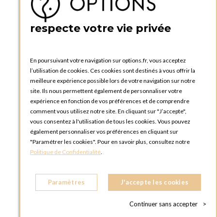
5 quai de la tournelle
75005 Paris
respecte votre vie privée
FRANCE
Téléphone :
+33 1 58 30 81 63
En poursuivant votre navigation sur options.fr, vous acceptez
OPTIONS ROUEN
l’utilisation de cookies. Ces cookies sont destinés à vous offrir la
Rue du Clos Tellier
meilleure expérience possible lors de votre navigation sur notre
76800 Saint-Etienne-du-Rouvray
site. Ils nous permettent également de personnaliser votre
FRANCE
expérience en fonction de vos préférences et de comprendre
Téléphone :
+33 2 35 08 38 53
comment vous utilisez notre site. En cliquant sur "J’accepte",
vous consentez à l'utilisation de tous les cookies. Vous pouvez
OPTIONS TOULOUSE
également personnaliser vos préférences en cliquant sur
6 rue Gaye Marie, ZAC de Saint-Martin du Touch
"Paramétrer les cookies". Pour en savoir plus, consultez notre
31300 Toulouse
Politique de Confidentialité
.
FRANCE
Téléphone :
+33 5 34 25 11 00
Paramètres
J'accepte les cookies
OPTIONS MC
Eden Tower - 25 Boulevard de Belgique
Continuer sans accepter
>
98000 Monaco