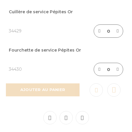
Articles
du
Cuillère de service Pépites Or
produit
groupé
34429
Fourchette de service Pépites Or
34430
AJOUTER AU PANIER