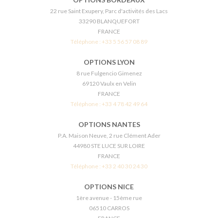
22 rue Saint Exupery, Parc d'activités des Lacs
33290 BLANQUEFORT
FRANCE
Téléphone :
+33 5 56 57 08 89
OPTIONS LYON
8 rue Fulgencio Gimenez
69120 Vaulx en Velin
FRANCE
Téléphone :
+33 4 78 42 49 64
OPTIONS NANTES
P.A. Maison Neuve, 2 rue Clément Ader
44980 STE LUCE SUR LOIRE
FRANCE
Téléphone :
+33 2 40 30 24 30
OPTIONS NICE
1ère avenue - 15ème rue
06510 CARROS