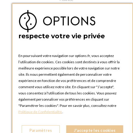
Téléphone :
+33 1 34 92 20 00
BOUTIQUE OPTIONS - PARIS 5E
5 quai de la tournelle
75005 Paris
respecte votre vie privée
FRANCE
Téléphone :
+33 1 58 30 81 63
En poursuivant votre navigation sur options.fr, vous acceptez
OPTIONS ROUEN
l’utilisation de cookies. Ces cookies sont destinés à vous offrir la
Rue du Clos Tellier
meilleure expérience possible lors de votre navigation sur notre
76800 Saint-Etienne-du-Rouvray
site. Ils nous permettent également de personnaliser votre
FRANCE
expérience en fonction de vos préférences et de comprendre
Téléphone :
+33 2 35 08 38 53
comment vous utilisez notre site. En cliquant sur "J’accepte",
vous consentez à l'utilisation de tous les cookies. Vous pouvez
OPTIONS TOULOUSE
également personnaliser vos préférences en cliquant sur
6 rue Gaye Marie, ZAC de Saint-Martin du Touch
"Paramétrer les cookies". Pour en savoir plus, consultez notre
31300 Toulouse
Politique de Confidentialité
.
FRANCE
Téléphone :
+33 5 34 25 11 00
Paramètres
J'accepte les cookies
OPTIONS MC