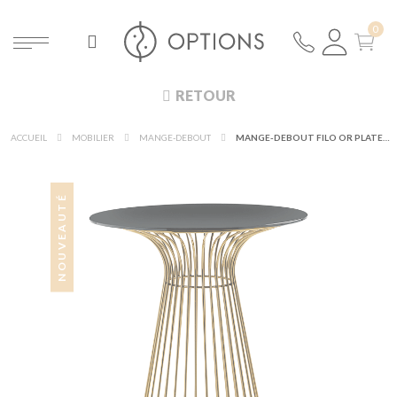
RETOUR
ACCUEIL
MOBILIER
MANGE-DEBOUT
MANGE-DEBOUT FILO OR PLATEAU NOIR Ø 65 CM H 104 CM
NOUVEAUTÉ