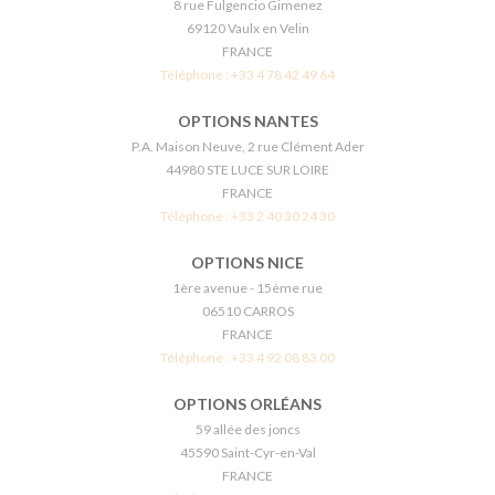
8 rue Fulgencio Gimenez
69120 Vaulx en Velin
FRANCE
Téléphone :
+33 4 78 42 49 64
OPTIONS NANTES
P.A. Maison Neuve, 2 rue Clément Ader
44980 STE LUCE SUR LOIRE
FRANCE
Téléphone :
+33 2 40 30 24 30
OPTIONS NICE
1ère avenue - 15ème rue
06510 CARROS
FRANCE
Téléphone :
+33 4 92 08 83 00
OPTIONS ORLÉANS
59 allée des joncs
45590 Saint-Cyr-en-Val
FRANCE