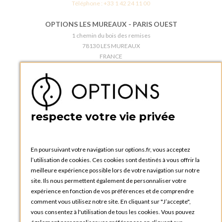
Téléphone :
+33 1 42 24 11 00
OPTIONS LES MUREAUX - PARIS OUEST
1 chemin du bois des remises
78130 LES MUREAUX
FRANCE
Téléphone :
+33 1 34 92 20 00
BOUTIQUE OPTIONS - PARIS 5E
5 quai de la tournelle
75005 Paris
respecte votre vie privée
FRANCE
Téléphone :
+33 1 58 30 81 63
En poursuivant votre navigation sur options.fr, vous acceptez
OPTIONS ROUEN
l’utilisation de cookies. Ces cookies sont destinés à vous offrir la
Rue du Clos Tellier
meilleure expérience possible lors de votre navigation sur notre
76800 Saint-Etienne-du-Rouvray
site. Ils nous permettent également de personnaliser votre
FRANCE
expérience en fonction de vos préférences et de comprendre
Téléphone :
+33 2 35 08 38 53
comment vous utilisez notre site. En cliquant sur "J’accepte",
vous consentez à l'utilisation de tous les cookies. Vous pouvez
OPTIONS TOULOUSE